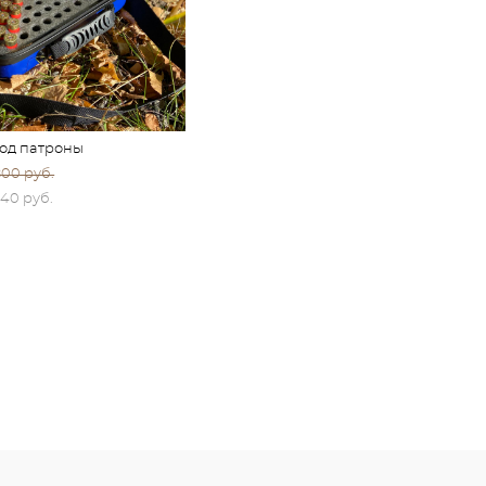
под патроны
800 pуб.
840 pуб.