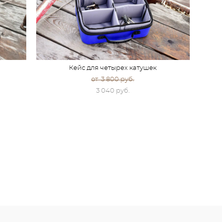
Кейс для четырех катушек
от 3 800 pуб.
3 040 pуб.